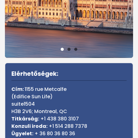
Sidebar
Elérhetőségek:
Cím:
1155 rue Metcalfe
(Edifice Sun Life)
suite1504
H3B 2V6; Montreal, QC
Titkárság:
+1 438 380 3107
Konzuli iroda:
+1 514 288 7378
Ügyelet:
+ 36 80 36 80 36