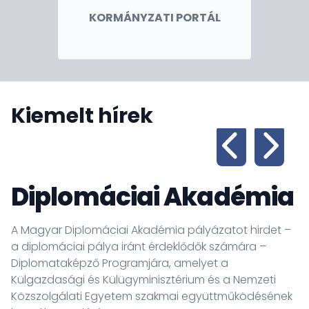
KORMÁNYZATI PORTÁL
Kiemelt hírek
Diplomáciai Akadémia
A Magyar Diplomáciai Akadémia pályázatot hirdet –
a diplomáciai pálya iránt érdeklődők számára –
B
Diplomataképző Programjára, amelyet a
ü
Külgazdasági és Külügyminisztérium és a Nemzeti
ko
Közszolgálati Egyetem szakmai együttműködésének
Ko