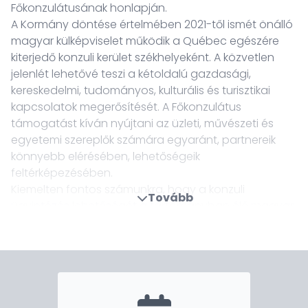
Főkonzulátusának honlapján.
A Kormány döntése értelmében 2021-től ismét önálló
magyar külképviselet működik a Québec egészére
kiterjedő konzuli kerület székhelyeként. A közvetlen
jelenlét lehetővé teszi a kétoldalú gazdasági,
kereskedelmi, tudományos, kulturális és turisztikai
kapcsolatok megerősítését. A Főkonzulátus
támogatást kíván nyújtani az üzleti, művészeti és
egyetemi szereplők számára egyaránt, partnereik
könnyebb elérésében, lehetőségeik
feltérképezésében.
Kiemelten fontos számunkra, hogy a konzuli
Tovább
ügyintézés lehetőségét a tartományban élő magyar
diaszpóra számára közelebb hozzuk. Történelmi
jelentőségű ez a közösség, hiszen a múlt század
elejétől Kanadába érkező magyarok többsége
számára Québec tartomány volt az első állomás:
szolidaritásukkal, összetartó munkájukkal pedig máig
példaként szolgáló értékeket, hagyományokat