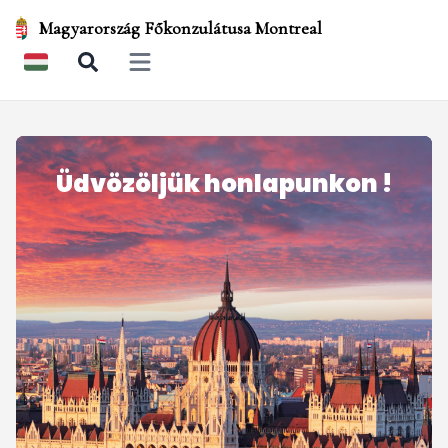
Magyarország Főkonzulátusa Montreal
Open main menu
Üdvözöljük honlapunkon !