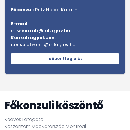
Főkonzul:
Pritz Helga Katalin
E-mail:
mission.mtr@mfa.gov.hu
Konzuli ügyekben:
consulate.mtr@mfa.gov.hu
Időpontfoglalás
Főkonzuli köszöntő
Kedves Látogató!
Köszöntöm Magyarország Montreali