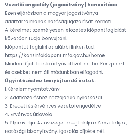
Vezetői engedély (jogosítvány) honosítása
Ezen eljárásban a magyar jogosítványa
adattartalmának hatósági igazolását kérheti.
A kérelmet személyesen, előzetes időpontfoglalást
követően tudja benyújtani.
Időpontot foglalni az alábbi linken tud:
https://konzinfoidopont.mfa.gov.hu/home
Minden díjat bankkártyával fizethet be. Készpénzt
és csekket nem áll módunkban elfogadni.
Ügyintézéshez benyújtandó iratok:
1.Kérelemnyomtatvány
2. Adatkezeléshez hozzájáruló nyilatkozat
3. Eredeti és érvényes vezetői engedélye
4. Érvényes útlevele
5. Eljárás díja. Az összeget megtalálja a Konzuli díjak,
Hatósági bizonyítvány, igazolás díjtételnél.