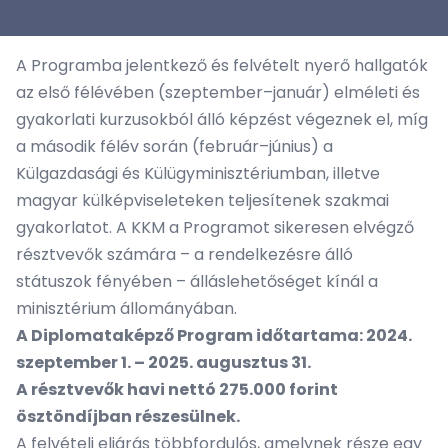
A Programba jelentkező és felvételt nyerő hallgatók
az első félévében (szeptember–január) elméleti és
gyakorlati kurzusokból álló képzést végeznek el, míg
a második félév során (február–június) a
Külgazdasági és Külügyminisztériumban, illetve
magyar külképviseleteken teljesítenek szakmai
gyakorlatot. A KKM a Programot sikeresen elvégző
résztvevők számára – a rendelkezésre álló
státuszok fényében – álláslehetőséget kínál a
minisztérium állományában.
A Diplomataképző Program időtartama: 2024.
szeptember 1. – 2025. augusztus 31.
A résztvevők havi nettó 275.000 forint
ösztöndíjban részesülnek.
A felvételi eljárás többfordulós, amelynek része egy