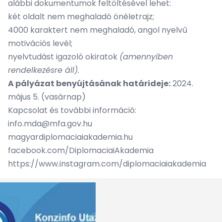
alábbi dokumentumok feltöltésével lehet:
két oldalt nem meghaladó önéletrajz;
4000 karaktert nem meghaladó, angol nyelvű
motivációs levél;
nyelvtudást igazoló okiratok
(amennyiben
rendelkezésre áll).
A pályázat benyújtásának határideje:
2024.
május 5. (vasárnap)
Kapcsolat és további információ:
info.mda@mfa.gov.hu
magyardiplomaciaiakademia.hu
facebook.com/DiplomaciaiAkademia
https://www.instagram.com/diplomaciaiakademia