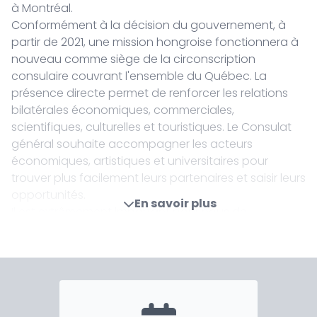
à Montréal.
Conformément à la décision du gouvernement, à
partir de 2021, une mission hongroise fonctionnera à
nouveau comme siège de la circonscription
consulaire couvrant l'ensemble du Québec. La
présence directe permet de renforcer les relations
bilatérales économiques, commerciales,
scientifiques, culturelles et touristiques. Le Consulat
général souhaite accompagner les acteurs
économiques, artistiques et universitaires pour
trouver plus facilement leurs partenaires et saisir leurs
opportunités.
En savoir plus
Il est extrêmement important pour nous de
rapprocher la possibilité d'une administration
consulaire de la diaspora hongroise vivant dans la
province. Cette communauté est d'une importance
historique, puisque la province de Québec a été la
première étape de la majorité des Hongrois venus au
Canada depuis le début du siècle dernier : par leur