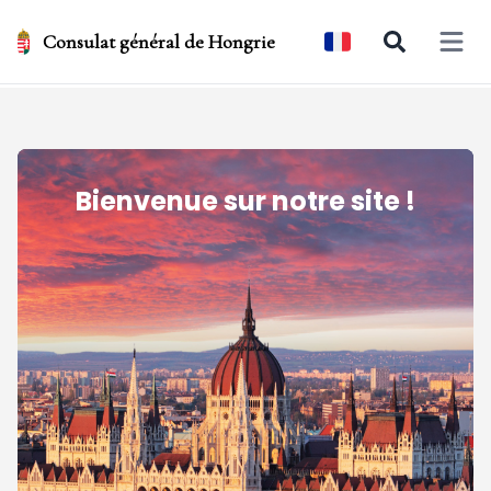
Consulat général de Hongrie
Open 
Bienvenue sur notre site !